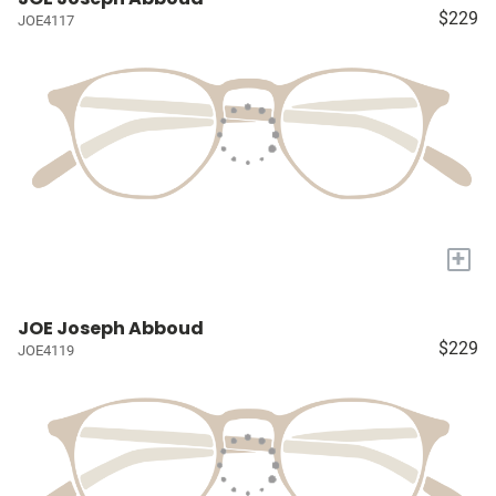
$229
JOE4117
+
JOE Joseph Abboud
$229
JOE4119