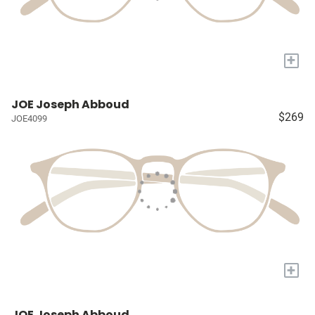
+
JOE Joseph Abboud
$269
JOE4099
+
JOE Joseph Abboud