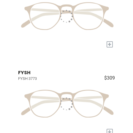
+
FYSH
$309
FYSH 3773
+