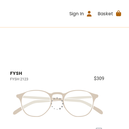
Sign In
Basket
FYSH
$309
FYSH 2123